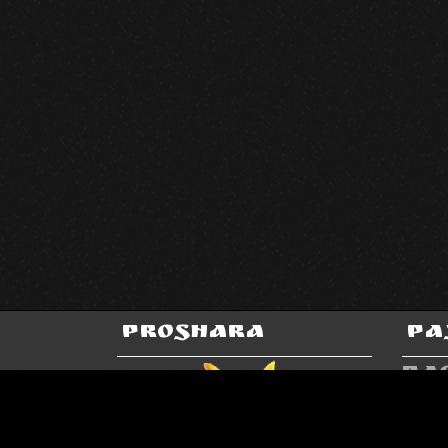
Proshara
Ра
Ра
Ск
ТР