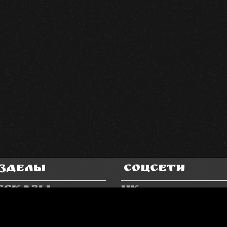
зделы
Соцсети
ссказы
VK
азки
Facebook
ИГЛАВ