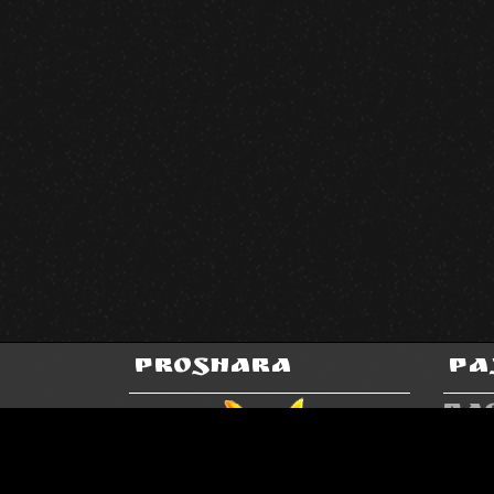
Proshara
Ра
Ра
Ск
ТР