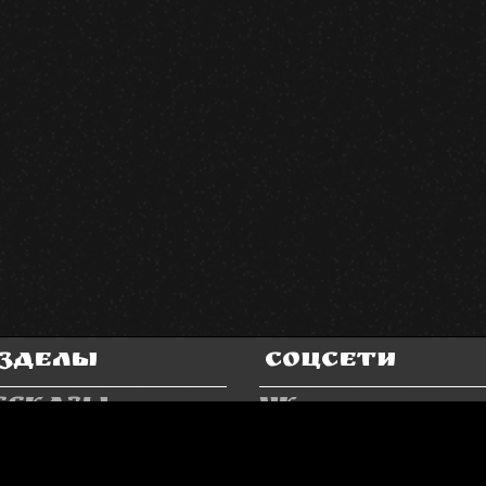
зделы
Соцсети
ссказы
VK
азки
Facebook
ИГЛАВ